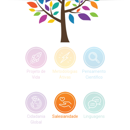
Projeto de
Metodologias
Pensamento
Vida
Ativas
Científico
Cidadania
Salesianidade
Salesianidade
Linguagens
Global